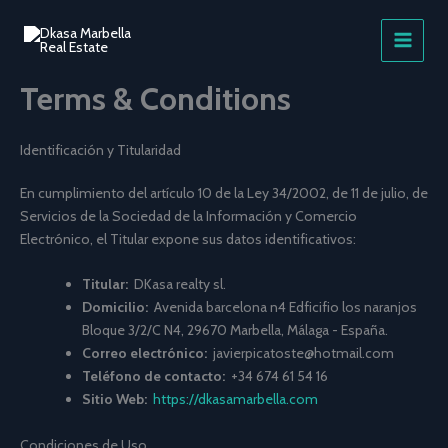
Skip
to
content
Terms & Conditions
Identificación y Titularidad
En cumplimiento del artículo 10 de la Ley 34/2002, de 11 de julio, de
Servicios de la Sociedad de la Información y Comercio
Electrónico, el Titular expone sus datos identificativos:
Titular:
DKasa realty sl.
Domicilio:
Avenida barcelona n4 Edficifio los naranjos
Bloque 3/2/C N4, 29670 Marbella, Málaga - España.
Correo electrónico:
javierpicatoste@hotmail.com
Teléfono de contacto:
+34 674 61 54 16
Sitio Web:
https://dkasamarbella.com
Condiciones de Uso